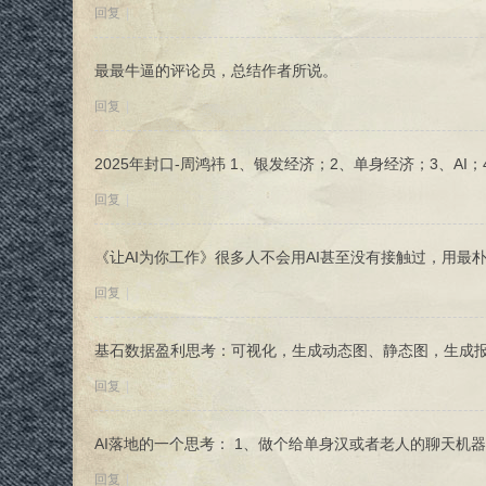
回复
|
最最牛逼的评论员，总结作者所说。
回复
|
2025年封口-周鸿祎 1、银发经济；2、单身经济；3、A
回复
|
《让AI为你工作》很多人不会用AI甚至没有接触过，用最朴
回复
|
基石数据盈利思考：可视化，生成动态图、静态图，生成报
回复
|
AI落地的一个思考： 1、做个给单身汉或者老人的聊天机器
回复
|