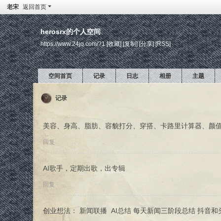
老宋
返回首页
herosrx的个人空间
https://www.24jq.com/?1
[收藏]
[复制]
[分享]
[RSS]
空间首页
记录
日志
相册
主题
记录
美容、身高、脂肪、容貌打分、穿搭、卡路里计算器、颜
回复
|
AI歌手，定期出歌，出专辑
回复
|
创业想法： 新闻联播 AI总结 每天新闻三阶段总结 抖音