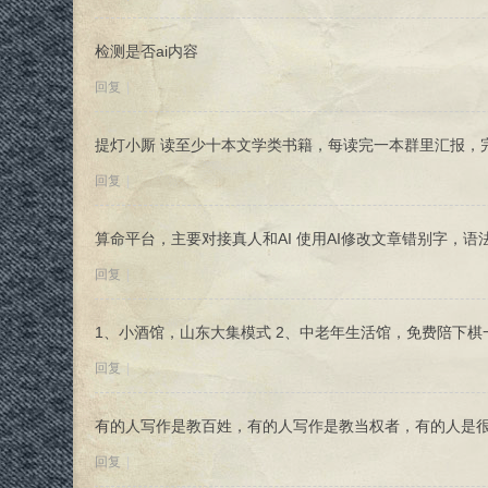
检测是否ai内容
回复
|
提灯小厮 读至少十本文学类书籍，每读完一本群里汇报，
回复
|
算命平台，主要对接真人和AI 使用AI修改文章错别字，语
回复
|
1、小酒馆，山东大集模式 2、中老年生活馆，免费陪下棋
回复
|
有的人写作是教百姓，有的人写作是教当权者，有的人是
回复
|