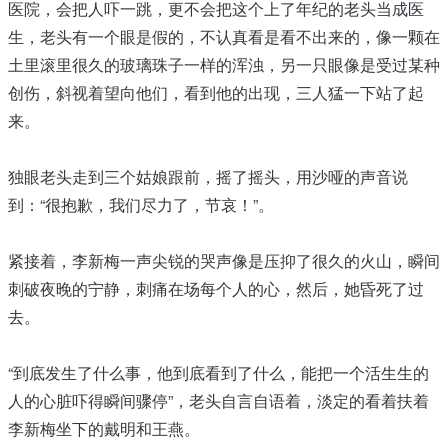
医院，会把人吓一跳，更不会把这个上了年纪的老头当成医
生，老头有一个眼是假的，不认真看是看不出来的，像一颗在
土里滚里很久的玻璃珠子一样的浑浊，另一只眼像是受过某种
创伤，斜视着望向他们，看到他的出现，三人猛一下站了起
来。
独眼老头走到三个姑娘跟前，摇了摇头，用沙哑的声音说
到：“很抱歉，我们尽力了，节哀！”。
紧接着，李新梅一声尖锐的哭声像是压抑了很久的火山，瞬间
刺破夜晚的宁静，刺痛在场每个人的心，然后，她昏死了过
去。
“到底发生了什么事，他到底看到了什么，能把一个活生生的
人的心脏吓得瞬间骤停”，老头自言自语着，淡定的看着扶着
李新梅坐下的戴明和王燕。