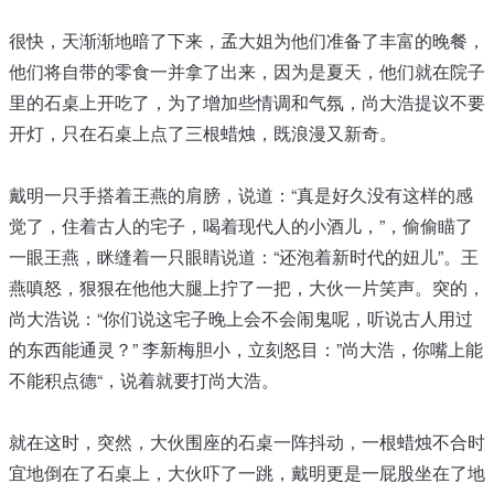
很快，天渐渐地暗了下来，孟大姐为他们准备了丰富的晚餐，
他们将自带的零食一并拿了出来，因为是夏天，他们就在院子
里的石桌上开吃了，为了增加些情调和气氛，尚大浩提议不要
开灯，只在石桌上点了三根蜡烛，既浪漫又新奇。
戴明一只手搭着王燕的肩膀，说道：“真是好久没有这样的感
觉了，住着古人的宅子，喝着现代人的小酒儿，”，偷偷瞄了
一眼王燕，眯缝着一只眼睛说道：“还泡着新时代的妞儿”。王
燕嗔怒，狠狠在他他大腿上拧了一把，大伙一片笑声。突的，
尚大浩说：“你们说这宅子晚上会不会闹鬼呢，听说古人用过
的东西能通灵？” 李新梅胆小，立刻怒目：”尚大浩，你嘴上能
不能积点德“，说着就要打尚大浩。
就在这时，突然，大伙围座的石桌一阵抖动，一根蜡烛不合时
宜地倒在了石桌上，大伙吓了一跳，戴明更是一屁股坐在了地