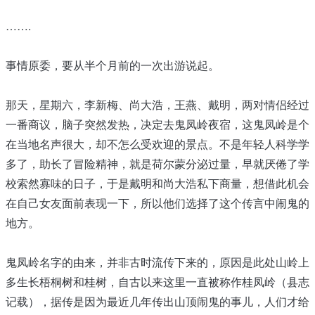
…….
事情原委，要从半个月前的一次出游说起。
那天，星期六，李新梅、尚大浩，王燕、戴明，两对情侣经过
一番商议，脑子突然发热，决定去鬼凤岭夜宿，这鬼凤岭是个
在当地名声很大，却不怎么受欢迎的景点。不是年轻人科学学
多了，助长了冒险精神，就是荷尔蒙分泌过量，早就厌倦了学
校索然寡味的日子，于是戴明和尚大浩私下商量，想借此机会
在自己女友面前表现一下，所以他们选择了这个传言中闹鬼的
地方。
鬼凤岭名字的由来，并非古时流传下来的，原因是此处山岭上
多生长梧桐树和桂树，自古以来这里一直被称作桂凤岭（县志
记载），据传是因为最近几年传出山顶闹鬼的事儿，人们才给