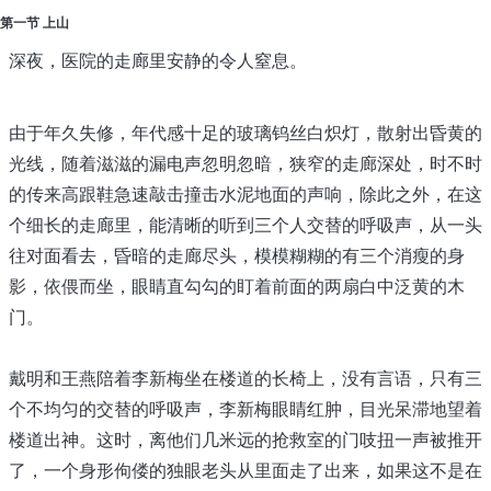
第一节 上山
深夜，医院的走廊里安静的令人窒息。
由于年久失修，年代感十足的玻璃钨丝白炽灯，散射出昏黄的
光线，随着滋滋的漏电声忽明忽暗，狭窄的走廊深处，时不时
的传来高跟鞋急速敲击撞击水泥地面的声响，除此之外，在这
个细长的走廊里，能清晰的听到三个人交替的呼吸声，从一头
往对面看去，昏暗的走廊尽头，模模糊糊的有三个消瘦的身
影，依偎而坐，眼睛直勾勾的盯着前面的两扇白中泛黄的木
门。
戴明和王燕陪着李新梅坐在楼道的长椅上，没有言语，只有三
个不均匀的交替的呼吸声，李新梅眼睛红肿，目光呆滞地望着
楼道出神。这时，离他们几米远的抢救室的门吱扭一声被推开
了，一个身形佝偻的独眼老头从里面走了出来，如果这不是在