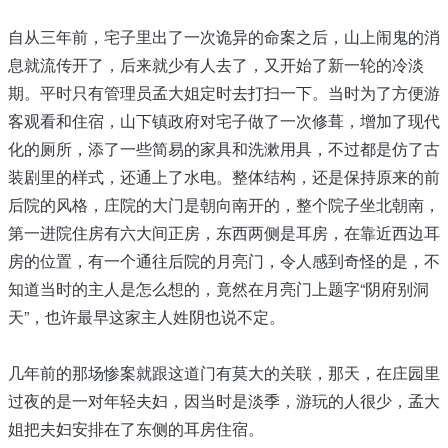
自从三年前，宅子里出了一次诡异的命案之后，山上闹鬼的消
息就流传开了，后来就少有人去了，又开始了新一轮的冷淡
期。平时只有管理员孟大姐定时去打扫一下。当时为了方便游
客观看和住宿，山下镇政府对宅子做了一次修葺，增加了现代
化的厕所，添了一些简易的家具和洗漱用具，不过都是仿了古
装剧里的样式，还通上了水电。整体结构，还是保持原来的前
后院的风格，庄院的大门是朝向南开的，整个院子坐北朝南，
第一进院住房有六大间正房，东西两侧是耳房，在靠近西边耳
房的位置，有一个通往后院的月亮门，令人感到奇怪的是，不
知道当时的主人是怎么想的，竟然在月亮门上题字“阴府别洞
天”，也许最早这家主人姓阴也说不定。
几年前的那场惨案就跟这道门有莫大的关联，那天，在庄园里
过夜的是一对年轻夫妇，因当时是淡季，游玩的人很少，孟大
姐把夫妇安排在了东侧的耳房住宿。