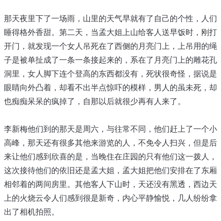
那天夜里下了一场雨，山里的天气早就有了自己的个性，人们
睡得格外香甜。第二天，当孟大姐上山给客人送早饭时，刚打
开门，就发现一个女人吊死在了西侧的月亮门上，上吊用的绳
子是被单扯成了一条一条接起来的，系在了月亮门上的雕花孔
洞里，女人脚下连个登高的东西都没有，死状很奇怪，据说是
眼睛向外凸着，却看不出半点惊吓的模样，男人的虽未死，却
也痴痴呆呆的疯掉了，自那以后就很少再有人来了。
李新梅他们到的那天是周六，与往常不同，他们赶上了一个小
高峰，那天还有很多其他来游览的人，不免令人扫兴，但是后
来让他们感到欣喜的是，当晚住在庄园的只有他们这一拨人，
这次接待他们的依旧还是孟大姐，孟大姐把他们安排在了东厢
相邻着的两间房里。其他客人下山时，天还没有黑透，西边天
上的火烧云令人们感到很是新奇，内心平静愉悦，几人纷纷拿
出了相机拍照。