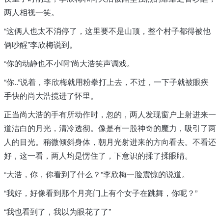
两人相视一笑。
“这俩人也太不消停了，这里要不是山顶，整个村子都得被他
俩吵醒”李欣梅说到。
“你的动静也不小啊”尚大浩笑声调戏。
“你..”说着，李欣梅就用粉拳打上去，不过，一下子就被眼疾
手快的尚大浩揽进了怀里。
正当尚大浩的手有所动作时，忽的，两人发现窗户上射进来一
道洁白的月光，清冷透彻。像是有一股神奇的魔力，吸引了两
人的目光。稍微倾斜身体，朝月光射进来的方向看去。不看还
好，这一看，两人均是愣住了，下意识的揉了揉眼睛。
“大浩，你，你看到了什么？”李欣梅一脸震惊的说道。
“我好，好像看到那个月亮门上有个女子在跳舞，你呢？”
“我也看到了，我以为眼花了了”