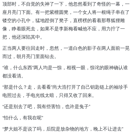
顶部时，不自觉的失神了一下，他忽然看到了奇怪的一幕，一
座月亮门下面。有一把紫檀圆凳，一个女人将一根绳子串在了
镂空的小孔中，猛地蹬倒了凳子，直楞楞的看着那尊狐狸雕
像，睁着眼死去，如果不是李新梅看喊他不应，用力拧了一
把，他还深陷其中。
正当两人要往回走时，忽然，一道白色的影子在两人面前一晃
而过，朝月亮门里面钻去。
“谁，什么东西”两人均是一惊，相视一眼，惊诧的眼神确认谁
都没看清。
“那是什么？走，去看看”尚大浩打开了自己钥匙链上的袖珍手
电照过去，手电光线太暗，只得又收了回来。
“还是别去了吧，我有些害怕，也许是兔子”
“怕什么，有我在呢”
“梦大姐不是说了吗，后院是放杂物的地方，晚上不让进去”