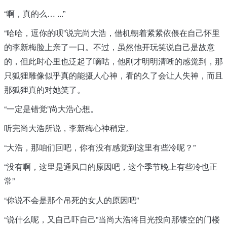
“啊，真的么… ...”
“哈哈，逗你的呗”说完尚大浩，借机朝着紧紧依偎在自己怀里
的李新梅脸上亲了一口。不过，虽然他开玩笑说自己是故意
的，但此时心里也泛起了嘀咕，他刚才明明清晰的感觉到，那
只狐狸雕像似乎真的能摄人心神，看的久了会让人失神，而且
那狐狸真的对她笑了。
“一定是错觉”尚大浩心想。
听完尚大浩所说，李新梅心神稍定。
“大浩，那咱们回吧，你有没有感觉到这里有些冷呢？”
“没有啊，这里是通风口的原因吧，这个季节晚上有些冷也正
常”
“你说不会是那个吊死的女人的原因吧”
“说什么呢，又自己吓自己”当尚大浩将目光投向那镂空的门楼