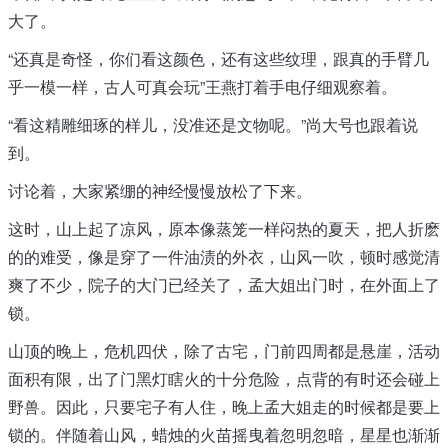
大了。
“还真是奇怪，你们看这颜色，还有这些纹理，跟真的手臂几
乎一模一样，古人可真会玩”王燕打着手电仔细观察着。
“看这精雕细琢的样儿，没准还是文物呢。”尚大号也跟着说
到。
讨论着，大家紧绷的神经慢慢放松了下来。
这时，山上起了凉风，原本像蒸笼一样闷热的夏天，把人折麽
的的难受，像是穿了一件油渍的外衣，山风一吹，顿时感觉清
爽了不少，院子的大门已经关了，孟大姐出门时，在外面上了
锁。
山顶的晚上，危机四伏，除了古宅，门前四周都是悬崖，活动
面积有限，出了门黑灯瞎火的十分危险，点背的有时还会碰上
野兽。因此，只要宅子有人住，晚上孟大姐走的时候都是要上
锁的。伴随着山风，蜡烛的火苗摇曳着忽明忽暗，星星也渐渐