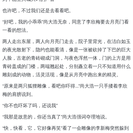
也许吧，不过我们还是去看看吧。
“好吧，我的小乖乖”尚大浩无奈，同意了李欣梅要去月亮门看
一看的想法。
两人走出东屋，两人向月亮门走去，院子里背光，在洁白如玉
的夜光散射下，隐约也能看清，像是一张被砍掉了下巴的巨大
人脸，古老的青砖砌成门洞，与夜色浑然一体，门的上方是用
青砖盖成的门楼，两端翘起处，分别矗立着一只不知道用什么
雕刻成的动物，活灵活现，像是从月亮中跑出来的精灵。
“原来是两只狐狸雕像，看吧你吓得...”尚大浩一只手搂着李欣
梅的肩膀说到。
“你不也吓坏了吗，还说我”
“我那是故意的，你还当真了”尚大浩强词夺理地说。
“快，快看，它，它好像再笑”看了一会雕像的李新梅突然躲到