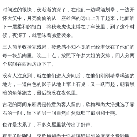
时间过的很快，夜渐渐的深了，在他们一边喝酒划拳，一边开
怀大笑中，月亮偷偷的从一座雄伟的远山上升了起来，地面洒
下一层柔和的银白，将秋老虎也束缚在了牢笼里，到了这个时
候，夜深了，就意味着凉意袭来。
三人简单收拾完残局，疲惫感不知不觉的已经潜伏在了他们的
每一块肌肉里。晚上十点，按照下午梦大姐的安排，四人分两
个房间在西厢房睡下了。
没有人注意到，就在他们进入房间后，在他们刚刚猜拳喝酒的
地方，一道白色的影子从地上窜上石桌，又一跃而起，朝着黑
暗的角落跑去，最后隐没在夜色里。
古宅的两间东厢房是特意为客人留的，欣梅和尚大浩挑选了靠
右的一间，留下的另一间自然而然就归了戴明和于燕。
也许是太累了，不多久屋里就传出了鼾声。
夜里子时刚过，李欣梅和尚大浩被隔壁强烈的靡靡之音吵醒，