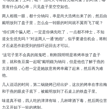
里有什么鸡心串，只见盘子里空空如也。
两人相视一眼，都十分纳闷，串是尚大浩烤出来了的，然后由
戴明放到了盘子里，怎么会一转眼的时间就不翼而飞了呢？
“你们两个骗人吧，一定是你俩先吃了，一点都不绅士，不知
道女生优先吗？”对这两人一通“抱怨”，似乎要逮住机会，将刚
才石桌恶作剧受到的惊吓还回去才可以。
“这宅子里不会真的闹鬼吧，刚刚我明明是将烤串放了盘子
里，就和鱼豆腐一起呢”戴明颇为纳闷，但是他也了解于燕的
古灵精怪，心想一定是她故意将烤串藏了起来，然后再为难
他。
几人说话的时间，第二锅烧烤已经出炉，这次的烤串在李欣梅
和于燕的眼皮子底下，被戴明放到了石桌上的铁盘子里。
味道真不错，四人吃的津津有味，几杯啤酒下毒，然后两位苦
力又开始下一轮的烤制。