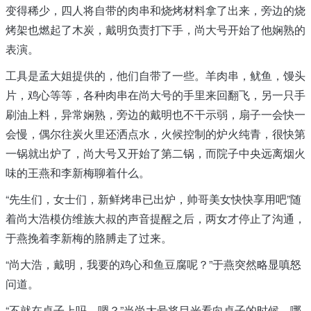
变得稀少，四人将自带的肉串和烧烤材料拿了出来，旁边的烧
烤架也燃起了木炭，戴明负责打下手，尚大号开始了他娴熟的
表演。
工具是孟大姐提供的，他们自带了一些。羊肉串，鱿鱼，馒头
片，鸡心等等，各种肉串在尚大号的手里来回翻飞，另一只手
刷油上料，异常娴熟，旁边的戴明也不干示弱，扇子一会快一
会慢，偶尔往炭火里还洒点水，火候控制的炉火纯青，很快第
一锅就出炉了，尚大号又开始了第二锅，而院子中央远离烟火
味的王燕和李新梅聊着什么。
“先生们，女士们，新鲜烤串已出炉，帅哥美女快快享用吧”随
着尚大浩模仿维族大叔的声音提醒之后，两女才停止了沟通，
于燕挽着李新梅的胳膊走了过来。
“尚大浩，戴明，我要的鸡心和鱼豆腐呢？”于燕突然略显嗔怒
问道。
“不就在桌子上吗，嗯？”当尚大号将目光看向桌子的时候，哪