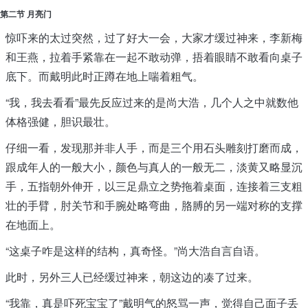
第二节 月亮门
惊吓来的太过突然，过了好大一会，大家才缓过神来，李新梅
和王燕，拉着手紧靠在一起不敢动弹，捂着眼睛不敢看向桌子
底下。而戴明此时正蹲在地上喘着粗气。
“我，我去看看”最先反应过来的是尚大浩，几个人之中就数他
体格强健，胆识最壮。
仔细一看，发现那并非人手，而是三个用石头雕刻打磨而成，
跟成年人的一般大小，颜色与真人的一般无二，淡黄又略显沉
手，五指朝外伸开，以三足鼎立之势拖着桌面，连接着三支粗
壮的手臂，肘关节和手腕处略弯曲，胳膊的另一端对称的支撑
在地面上。
“这桌子咋是这样的结构，真奇怪。”尚大浩自言自语。
此时，另外三人已经缓过神来，朝这边的凑了过来。
“我靠，真是吓死宝宝了”戴明气的怒骂一声，觉得自己面子丢