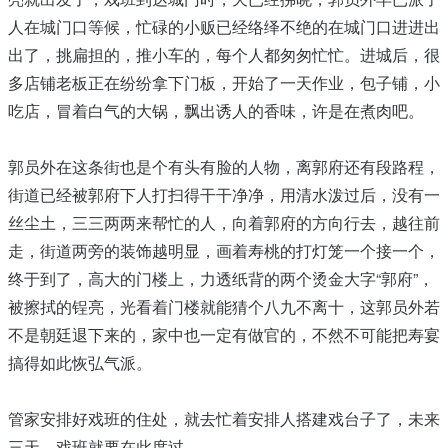
人在城门口等候，忙碌的小贩已经络绎不绝的在城门口进进出
出了，挑扁担的，推小车的，每个人都匆匆忙忙。进城后，很
多店铺老板正在纷纷拿下门板，开始了一天作业，包子铺，小
吃店，冒着白气的大锅，飘出诱人的香味，许是在煮肉吧。
郭员外在这条街也是个有头有脸的人物，离郭府还有段路程，
街道已经被郭府下人打扫得干干净净，用清水泼过后，没有一
丝尘土，三三两两来帮忙的人，向着郭府的方向行去，越往前
走，街道两旁的装饰越明显，画着寿桃的打灯笼一个接一个，
终于到了，高大的门楼上，力透纸背的两个烫金大字“郭府”，
被擦拭的锃亮，光看着门楼就能猜个八九不离十，这郭员外若
不是朝廷退下来的，家中也一定有做官的，不然不可能把寿宴
搞得如此恢弘气派。
管家安排好戏班的住处，就去忙着安排人搭建戏台子了，未来
三天，戏班就要在此度过。