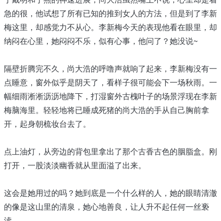
急的很，他试想了所有已知的推到女人的方法，但是到了李新
梅这里，却感觉力不从心。李新梅今天的表现他看在眼里，却
纳闷在心里，她闷闷不乐，似有心事，他问了？她没说~
隔壁折腾完不久，尚大浩的呼噜声就响了起来，李新梅没有一
点睡意，窗外似乎是阴天了，看样子很可能会下一场秋雨。一
幅细雨淅淅沥沥地降下，打湿窗外古槐叶子的场景浮现在李新
梅脑海里。轻轻地将已睡成死猪的尚大浩的手从自己胸前拿
开，起身朝梳妆台去了。
点上油灯，从旁边的背包里拿出了那个古香古色的胭脂盒。刚
打开，一股淡淡幽香就从里面溢了出来。
这会是她用过的吗？她到底是一个什么样的人，她的眼睛清澈
的像是这山里的清泉，她心地善良，让人升不起任何一丝亵
渎。