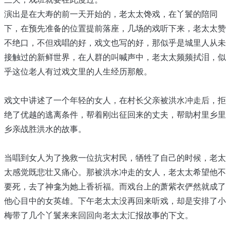
演出是在大寿的前一天开始的，老太太馋戏，在丫鬟的陪同
下，在预先准备的位置提前落座，几场的戏听下来，老太太赞
不绝口，不但戏唱的好，戏文也写的好，那似乎是城里人从未
接触过的新鲜世界，在人群的叫喊声中，老太太频频拭泪，似
乎这位老人有过戏文里的人生经历那般。
戏文中讲述了一个年轻的女人，在村长父亲被洪水冲走后，拒
绝了优越的逃离条件，帮着刚出征回来的丈夫，帮助村里乡里
乡亲战胜洪水的故事。
当唱到女人为了挽救一位抗灾村民，牺牲了自己的时候，老太
太感觉既悲壮又痛心。那被洪水冲走的女人，老太太希望他不
要死，去了神龛为她上香祈福。而戏台上的萧紫衣俨然就成了
他心目中的女英雄。下午老太太没再回来听戏，却是安排了小
梅带了几个丫鬟来来回回向老太太汇报故事的下文。