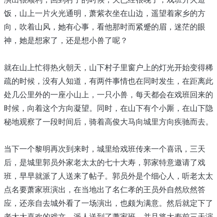
饭，山上一片火光通明，萧紫衣坐在山边，遥望着家乡的方
向，吹着山风，她有心事，看他那时而紧蹙的眉，迷茫的眼
神，她是想家了，还是想小兽了呢？
就在山上忙得热火朝天，山下村子里窗户上的灯光开始变得稀
疏的时候，没有人知道，有两件事情也在同时发生，在距离此
处几公里外的一座小山上，一只小兽，每天都会在戏班回来的
时候，向着这个方向凝望。同时，在山下有个小厮，在山下隐
秘地观察了一段时间后，骑着高俊大马向城里方向疾驰而去。
当下一个黎明再次到来时，城里给戏班传来一个喜讯，三天
后，是城里郭员外家老太太的七十大寿，郭家特意邀请了戏
班，早早就派了人送来了帖子。郭员外是个细心人，听老太太
点名要萧家班演出，在当地出了名仁孝的王员外自然欣然答
应，还亲自去城外看了一场演出，也颇为满意。然后就定下了
老太太喜欢的戏文，派人送到了萧家班，并且将大寿前三天演