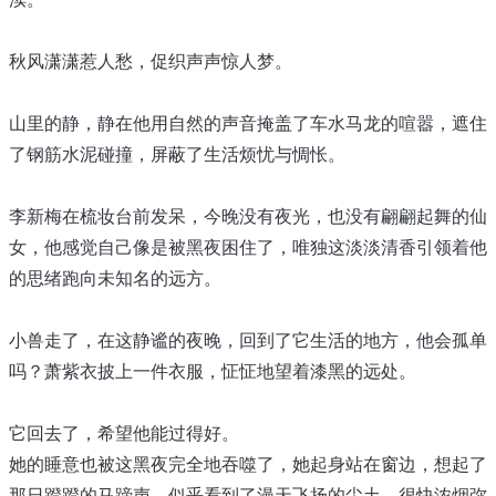
秋风潇潇惹人愁，促织声声惊人梦。
山里的静，静在他用自然的声音掩盖了车水马龙的喧嚣，遮住
了钢筋水泥碰撞，屏蔽了生活烦忧与惆怅。
李新梅在梳妆台前发呆，今晚没有夜光，也没有翩翩起舞的仙
女，他感觉自己像是被黑夜困住了，唯独这淡淡清香引领着他
的思绪跑向未知名的远方。
小兽走了，在这静谧的夜晚，回到了它生活的地方，他会孤单
吗？萧紫衣披上一件衣服，怔怔地望着漆黑的远处。
它回去了，希望他能过得好。
她的睡意也被这黑夜完全地吞噬了，她起身站在窗边，想起了
那日蹬蹬的马蹄声，似乎看到了漫天飞扬的尘土，很快浓烟弥