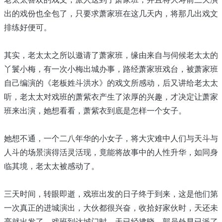
出的戏份也全包了，只要求萧家班在这几天内，将那几出戏文
排练好便可。
其实，老太太之所以邀请了萧家班，缘由来自与伺候老太太的
丫鬟小梅，有一次小梅出城办事，路经萧家班戏台，被萧家班
自己编演的《老板姓斗洪水》的戏文所感动，后又讲给老太太
听，老太太对戏班的萧紫衣产生了浓厚的兴趣，才决定让萧家
班来出演，她想看看，萧紫衣到底是怎样一个女子。
她想不通，一个二八年华的小女子，将大灾难中人们与天斗与
人斗的场景演得活灵活现，竟能将故事中的人性升华，如同身
临其境，老太太被感动了。
三天时间，转眼即逝，戏班出发的日子终于到来，这是他们第
一次真正的进城演出，大伙都很兴奋，收拾好家伙时，天还未
亮就出发了，戏班到达城门时，天已经拂晓，郭员外早已派了