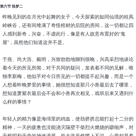
第六节 怪梦二
昨晚见到的在月光中起舞的女子，今天探索的如同仙境的桂凤
岭峡谷，还有间堆满了奇怪棺材的后院的房间，这一切都让四
人感到新奇，兴奋，不虚此行，像是有人故意布置好的“鬼
屋”，虽然他们知道这并不是。
于燕、尚大浩、戴明，兴致勃勃地聊到很晚，兴高采烈地谈论
着今天的所见所闻，对于共同的疑问，发表着不同的见解，唯
独李新梅，他似乎对今日所见的一切都提不起兴趣，而是一个
人想着昨晚梦里的事情，她很想知道那只小兽最后去了哪里，
想知道萧紫衣最后会不会和小兽再次相见，戏班后来又遇到什
么样的事情？
年轻人的精力像是海绵里的鸡血，使劲挤挤总能打起十二分的
精神，一天的疲惫也没能浇灭隔壁干柴烈火燃烧的噼啪声，对
于戴明和于燕的神速进展，尚大浩虽然嘴上不说，心里却是着