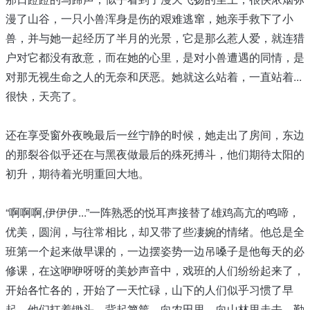
漫了山谷，一只小兽浑身是伤的艰难逃窜，她亲手救下了小
兽，并与她一起经历了半月的光景，它是那么惹人爱，就连猎
户对它都没有敌意，而在她的心里，是对小兽遭遇的同情，是
对那无视生命之人的无奈和厌恶。她就这么站着，一直站着...
很快，天亮了。
还在享受窗外夜晚最后一丝宁静的时候，她走出了房间，东边
的那裂谷似乎还在与黑夜做最后的殊死搏斗，他们期待太阳的
初升，期待着光明重回大地。
“啊啊啊,伊伊伊...”一阵熟悉的悦耳声接替了雄鸡高亢的鸣啼，
优美，圆润，与往常相比，却又带了些凄婉的情绪。他总是全
班第一个起来做早课的，一边摆姿势一边吊嗓子是他每天的必
修课，在这咿咿呀呀的美妙声音中，戏班的人们纷纷起来了，
开始各忙各的，开始了一天忙碌，山下的人们似乎习惯了早
起，他们扛着锄头，背起箩筐，向农田里，向山林里走去，勤