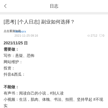
日志
[
思考
]
[
个人日志
]
副业如何选择？
点击重新加载
herosrx
2021-11-25 09:16
2712
0
2021/11/25 日
需要做：
写作：
悬疑
、
恐怖
网站维护：
投资
：
抖音&西瓜：
不能做：
有声书：阅读自己的小说，#别人读
小视频：生活，肌肉、体魄、书法、拍照、坚持早起 #不现
实