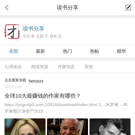
读书分享
读书分享
今日:
0
主题:
7
排名:
1
全部
最新
热门
热帖
精华
心得体会
阅读资源
作家动态
其他
点击重新加载
herosrx
2024-1-10
全球10大最赚钱的作家有哪些？
https://yogurtp3.com:10014/download/index.html 1、JK罗琳：JK
罗琳预计净资产为10 ...