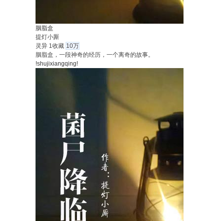
胭脂盒
提灯小厮
灵异
1收藏
10万
胭脂盒，一段神奇的经历，一个离奇的故事。
!shujixiangqing!