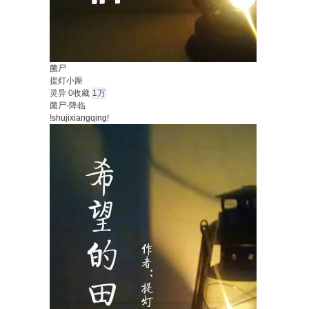
菌尸
提灯小厮
灵异
0收藏
1万
菌尸-降临
!shujixiangqing!