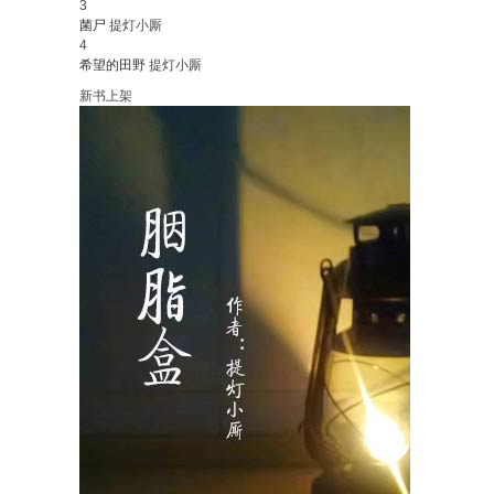
3
菌尸
提灯小厮
4
希望的田野
提灯小厮
新书上架