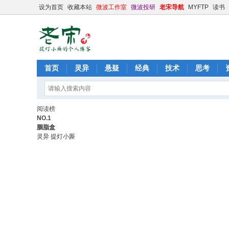
设为首页
收藏本站
微波工作室
微波投研
老宋导航
MYFTP
读书
首页
灵异
悬疑
经典
技术
思考
阅读榜
NO.1
胭脂盒
灵异
提灯小厮