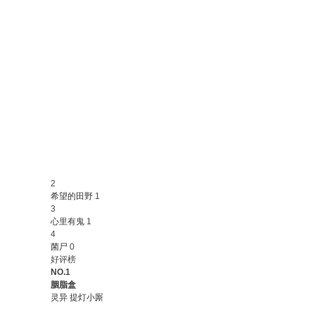
2
希望的田野
1
3
心里有鬼
1
4
菌尸
0
好评榜
NO.1
胭脂盒
灵异
提灯小厮