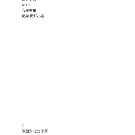
NO.1
心里有鬼
灵异
提灯小厮
2
胭脂盒
提灯小厮