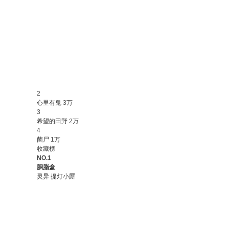
2
心里有鬼
3万
3
希望的田野
2万
4
菌尸
1万
收藏榜
NO.1
胭脂盒
灵异
提灯小厮