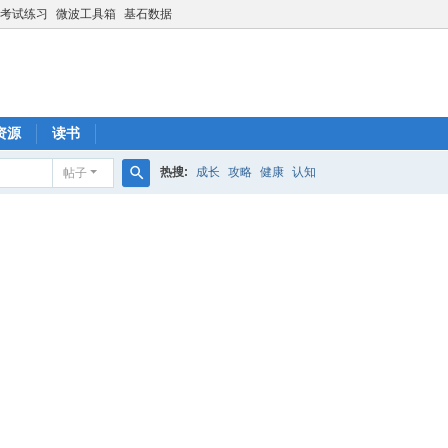
考试练习
微波工具箱
基石数据
资源
读书
热搜:
成长
攻略
健康
认知
帖子
搜
索