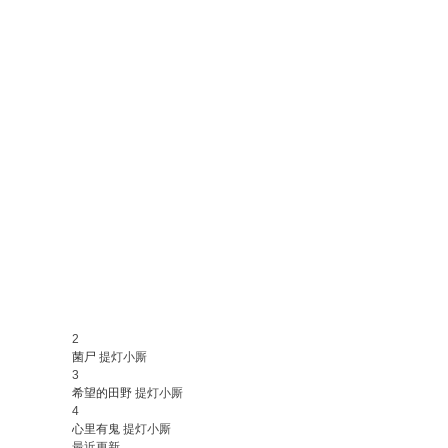
2
菌尸
提灯小厮
3
希望的田野
提灯小厮
4
心里有鬼
提灯小厮
最近更新