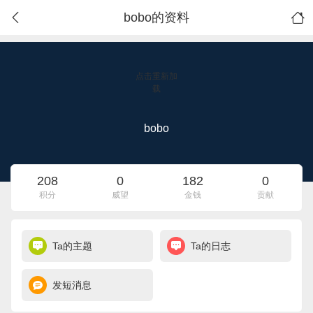
bobo的资料
点击重新加
载
bobo
208
0
182
0
积分
威望
金钱
贡献
Ta的主题
Ta的日志
发短消息