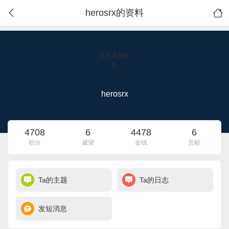
herosrx的资料
点击重新加
载
herosrx
4708
6
4478
6
积分
威望
金钱
贡献
Ta的主题
Ta的日志
发短消息