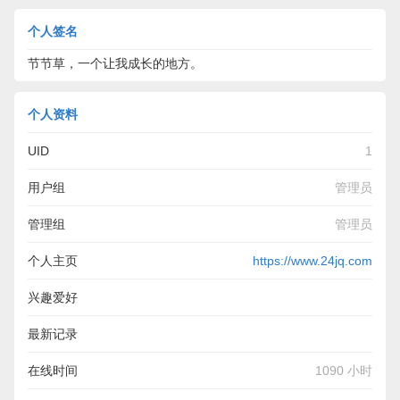
个人签名
节节草，一个让我成长的地方。
个人资料
UID
1
用户组
管理员
管理组
管理员
个人主页
https://www.24jq.com
兴趣爱好
爱好广泛，对DIY颇有兴趣，木工、养花、养鱼、旅行、写作
最新记录
等；
美容、身高、脂肪、容貌打分、穿搭、卡路里计算器、颜值管
在线时间
1090 小时